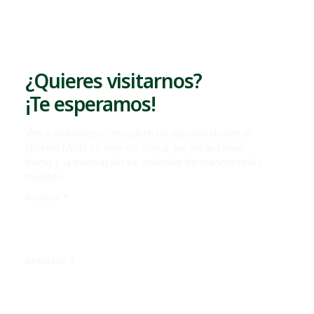
¿Quieres visitarnos?
¡Te esperamos!
Ven a visitarnos y descubre un espacio donde el
sistema MIND se vive de cerca, las ideas toman
forma y la innovación se entiende de manera real y
tangible.
Nombre
Apellidos