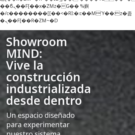
��ϐܢ��F[��x�ZMz�G�� %嬩
�/c��������[[��<�RI:�:c��MΎ��:z�졾
�ܢ��F[��R�ZM~�D
Showroom
MIND:
Vive la
construcción
industrializada
desde dentro
Un espacio diseñado
para experimentar
nuestro sistema