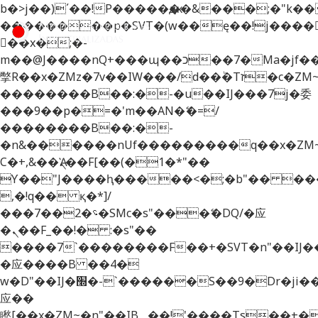
b�>j��)΄��!P�����ԫ��&���;�"k��B�޶
��������p�SVT�(w��ę��!j����
��x�;�-
m��@J����nQ+���պ��כ��7�Ma�jf��J��ͱ4j���Ѳ�
撆R��x�ZMz�7v��IW���/d��ٞ�Тז�c�ZM~�ji�� ߒ��sQz�����Ԡ��DW��3�De�n"��M�+/
��������B��:�-�u��IJ���7j�委
���9��p�=�'m��AN�ޭ�=/
��������B��:�-
�n&������nUf���������q��x�ZM
Ϲ�+,&��Ὰܢ��F[��(�1�*"��
ϒ��"J����ԧ�����<�;�b"�� ���"j���
,�!q�� қ�*]/
���؝�2��7�SMc�s"���ޭ�DQ/�应
�ܢ��F_��!� :�s"��
����7`��������F��+�SVT�n"��IJ�
�应����B ��4�
w�D"��IJ�׭�-`������S��9�Dr�ji��EJ߅��gJ�
应��
矁[��x�ZM~�n"��IB؃��!'����Тѕ��+��(m��IK�ʭ�/|